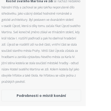
Kostel svatého Martina ve zdi
se nachází nedaleko
Národní třídy a zachoval se jako takřka neporušené dílo
středověku. Jako vzácný doklad hodnotné románské a
gotické architektury. Byl postaven ve dvanáctém století
v osadě Újezd, která si díky tomu začala říkat Újezd svatého
Martina. Své konečné jméno získal ve třináctém století, kdy
král Václav I. rozšířil podhradí a pak ho obehnal hradební
zdí. Újezd se rozdělil zdí na dvě části, vnitřní část se stala
součástí starého města Prahy. Větší část Újezda zůstala za
hradbami a zanikla výstavbou Nového města za Karla IV.
Jižní stěna kostela se stala součástí městské hradby - odtud
název Kostel svatého Martina ve zdi. Kolem kostela byl jako
obvykle hřbitov a také škola. Ke hřbitovu se váže jedna z
pražských pověstí.
Podrobnosti o místě konání