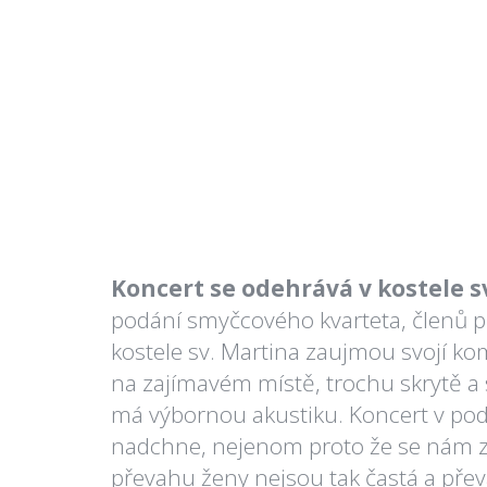
Koncert se odehrává v kostele sv
podání smyčcového kvarteta, členů p
kostele sv. Martina zaujmou svojí ko
na zajímavém místě, trochu skrytě a 
má výbornou akustiku. Koncert v pod
nadchne, nejenom proto že se nám zde s
převahu ženy nejsou tak častá a přev