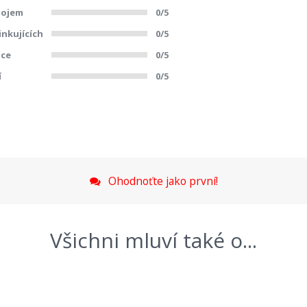
dojem
0/5
inkujících
0/5
ace
0/5
í
0/5
Ohodnoťte jako první!
Všichni mluví také o...