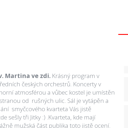
. Martina ve zdi.
Krásný program v
ředních českých orchestrů. Koncerty v
morní atmosférou a vůbec kostel je umístěn
stranou od rušných ulic. Sál je vytápěn a
ání smyčcového kvarteta Vás jistě
ešly tři Jitky :) .Kvarteta, kde mají
ážně mužská část publika toto jistě ocení.