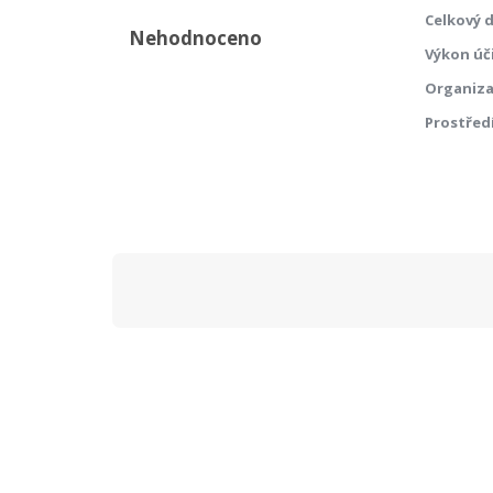
Celkový 
Nehodnoceno
Výkon úč
Organiz
Prostřed