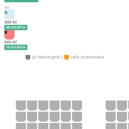
A
800 Kč
68 VOLNÝCH
B
600 Kč
70 VOLNÝCH
již nedostupná |
vaše rezervovaná