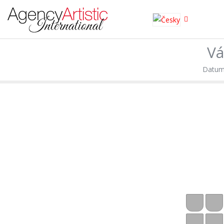
XNXX
Vá
SHAHWA
Datum: