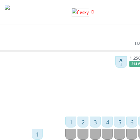
XNXX
SHAHWA
Da
1 25
A
214 
1
2
3
4
5
6
1