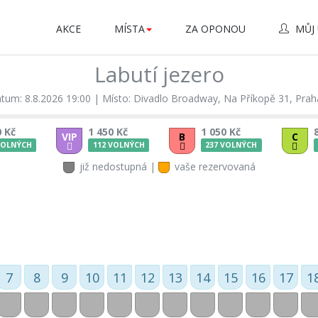
AKCE
MÍSTA
ZA OPONOU
MŮJ 
Labutí jezero
tum: 8.8.2026 19:00
|
Místo: Divadlo Broadway, Na Příkopě 31, Prah
0 Kč
1 450 Kč
1 050 Kč
VIP
B
C
VOLNÝCH
112 VOLNÝCH
237 VOLNÝCH
již nedostupná |
vaše rezervovaná
7
8
9
10
11
12
13
14
15
16
17
1