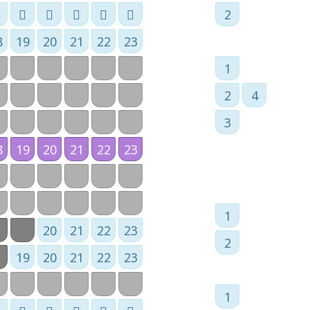
2
8
19
20
21
22
23
1
2
4
3
8
19
20
21
22
23
1
20
21
22
23
2
19
20
21
22
23
1