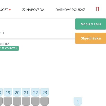
ÚČET
NÁPOVĚDA
DÁRKOVÝ POUKAZ
Náhled sálu
a 1
Objednávka
850 Kč
122 VOLNÝCH
8
19
20
21
22
23
1