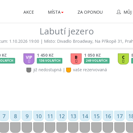
AKCE
MÍSTA
ZA OPONOU
MŮJ 
Labutí jezero
um: 1.10.2026 19:00
|
Místo: Divadlo Broadway, Na Příkopě 31, Pra
0 Kč
1 450 Kč
1 050 Kč
VIP
B
C
VOLNÝCH
136 VOLNÝCH
249 VOLNÝCH
již nedostupná |
vaše rezervovaná
7
8
9
10
11
12
13
14
15
16
17
1