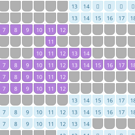
13
14
13
14
15
16
17
1
7
8
9
10
11
12
11
10
11
12
13
14
7
8
9
10
11
12
13
14
15
16
17
1
7
8
9
10
11
12
7
8
9
10
11
12
13
14
15
16
17
1
7
8
9
10
11
12
13
14
15
16
17
1
7
8
9
10
11
12
13
14