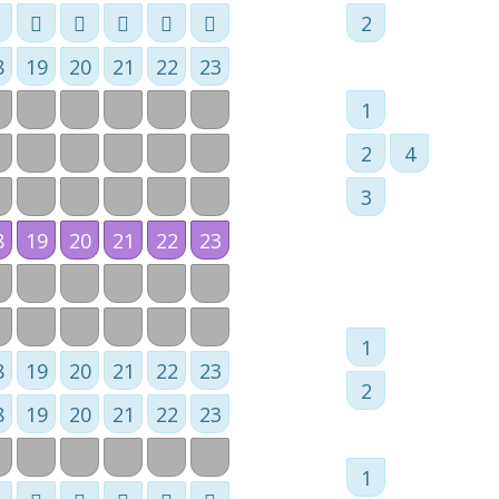
2
8
19
20
21
22
23
1
2
4
3
8
19
20
21
22
23
1
8
19
20
21
22
23
2
8
19
20
21
22
23
1