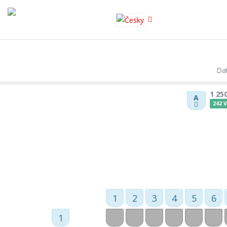
XNXX
SHAHWA
Dat
1 25
A
242 
1
2
3
4
5
6
1