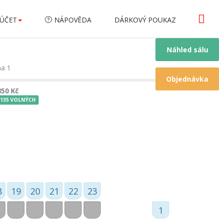
ÚČET
NÁPOVĚDA
DÁRKOVÝ POUKAZ
Náhled sálu
ha 1
Objednávka
850 Kč
135 VOLNÝCH
8
19
20
21
22
23
1