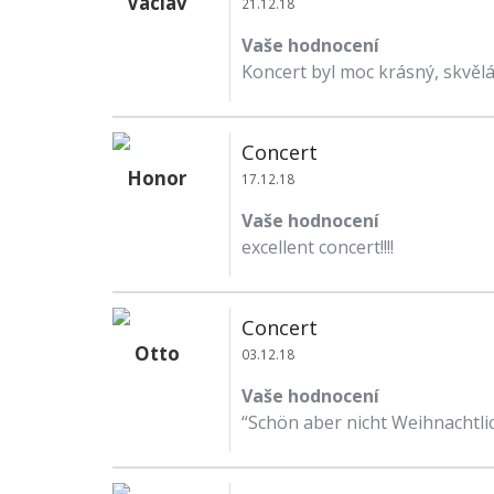
Václav
21.12.18
Vaše hodnocení
Koncert byl moc krásný, skvěl
Concert
Honor
17.12.18
Vaše hodnocení
excellent concert!!!!
Concert
Otto
03.12.18
Vaše hodnocení
“Schön aber nicht Weihnachtlic