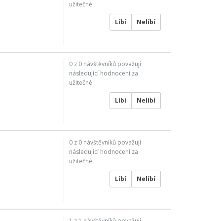
užitečné
Líbí
Nelíbí
0
z
0
návštěvníků považují
následující hodnocení za
užitečné
Líbí
Nelíbí
0
z
0
návštěvníků považují
následující hodnocení za
užitečné
Líbí
Nelíbí
1
z
1
návštěvníků považují