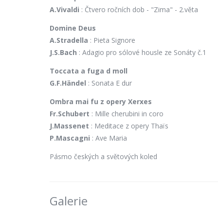
A.Vivaldi
: Čtvero ročních dob - "Zima" - 2.věta
Domine Deus
A.Stradella
: Pieta Signore
J.S.Bach
: Adagio pro sólové housle ze Sonáty č.1
Toccata a fuga d moll
G.F.Händel
: Sonata E dur
Ombra mai fu z opery Xerxes
Fr.Schubert
: Mille cherubini in coro
J.Massenet
: Meditace z opery Thaïs
P.Mascagni
: Ave Maria
Pásmo českých a světových koled
Galerie