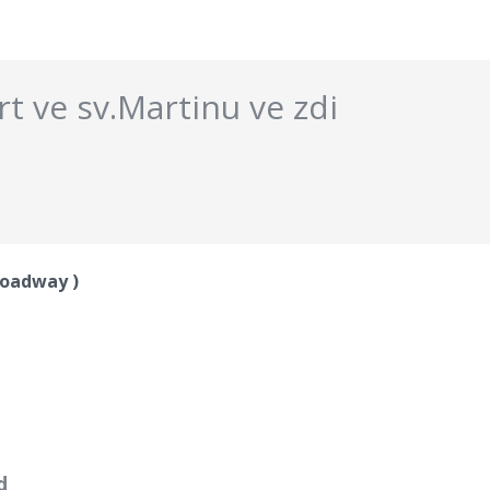
t ve sv.Martinu ve zdi
učasné době nemáme toto představení na prog
Broadway )
d