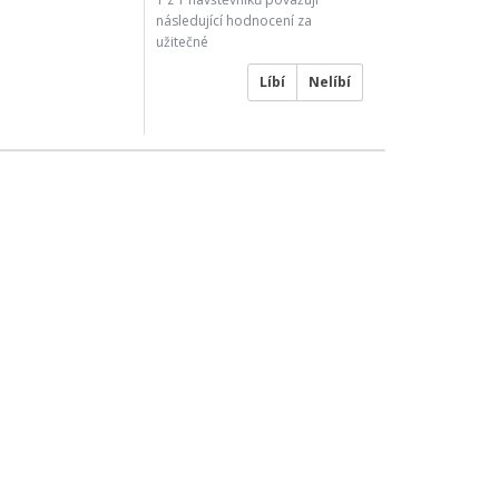
následující hodnocení za
užitečné
Líbí
Nelíbí