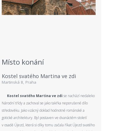
Místo konání
Kostel svatého Martina ve zdi
Martinská 8, Praha
Kostel svatého Martina ve zdi
se nachází nedaleko
Národní třídy a zachoval se jako takřka neporušené dílo
středověku. Jako vzácný doklad hodnotné románské a
gotické architektury. Byl postaven ve dvanáctém století
v osadě Újezd, která si díky tomu začala říkat Újezd svatého