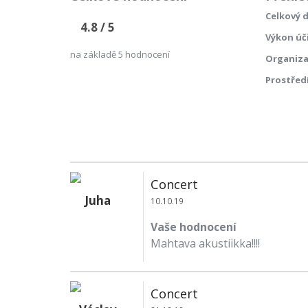
Celkový 
4.8
/ 5
Výkon úč
na základě
5
hodnocení
Organiz
Prostřed
Concert
Juha
10.10.19
Vaše hodnocení
Mahtava akustiikka!!!!
Concert