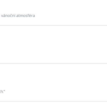
á vánoční atmosféra
h.”