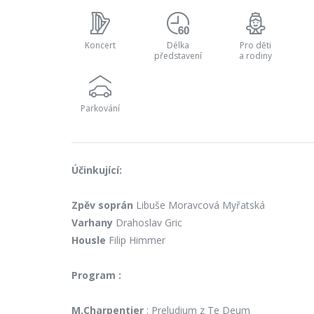
Koncert
Délka
Pro děti
představení
a rodiny
Parkování
Účinkující:
Zpěv soprán
Libuše Moravcová Myřatská
Varhany
Drahoslav Gric
Housle
Filip Himmer
Program :
M.Charpentier
: Preludium z Te Deum