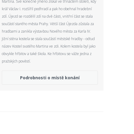
Martina. Své konečné jméno získal ve třináctém století, kdy
král Václav I. rozšířil podhradí a pak ho obehnal hradební
zdí. Újezd se rozdělil zdí na dvě části, vnitřní část se stala
součástí starého města Prahy. Větší část Újezda zůstala za
hradbami a zanikla výstavbou Nového města za Karla IV.
Jižní stěna kostela se stala součástí městské hradby - odtud
název Kostel svatého Martina ve zdi. Kolem kostela byl jako
obvykle hřbitov a také škola. Ke hřbitovu se váže jedna z
pražských pověstí.
Podrobnosti o místě konání