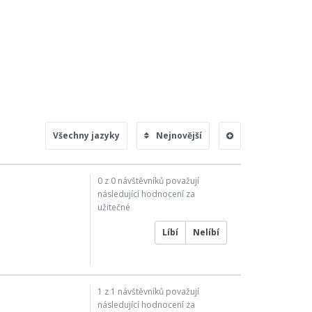
Všechny jazyky
Nejnovější
0
z
0
návštěvníků považují
následující hodnocení za
užitečné
Líbí
Nelíbí
1
z
1
návštěvníků považují
následující hodnocení za